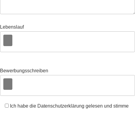
Lebenslauf
Bewerbungsschreiben
Ich habe die Datenschutzerklärung gelesen und stimme
zu, dass meine Angaben zur Kontaktaufnahme und für
Rückfragen gespeichert und verarbeitet werden.