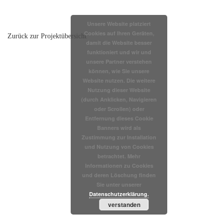
Unsere Website platziert
Cookies auf Ihren Geräten,
Zurück zur Projektübersicht
damit die Website besser
funktioniert und wir und
unsere Partner verstehen
können, wie Sie unsere
Website nutzen. Die weitere
Nutzung dieser Website
(durch Anklicken, Navigieren
oder Scrollen) oder
Entfernung dieses Cookie
Banners wird als
Zustimmung zur Installation
und Nutzung von Cookies
betrachtet. Mehr
Informationen zu Cookies
und deren Löschung finden
Sie unter unserer
Datenschutzerklärung.
verstanden